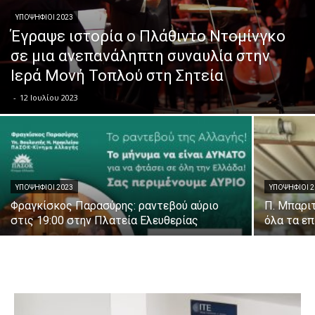
ΥΠΟΨΉΦΙΟΙ 2023
Έγραψε ιστορία ο Πλάθιντο Ντομίνγκο
σε μια ανεπανάληπτη συναυλία στην
Ιερά Μονή Τοπλού στη Σητεία
-
12 Ιουλίου 2023
ΥΠΟΨΉΦΙΟΙ 2023
ΥΠΟΨΉΦΙΟΙ 2
Φραγκίσκος Παρασύρης: ραντεβού αύριο
Π. Μπαρι
στις 19:00 στην Πλατεία Ελευθερίας
όλα τα επ