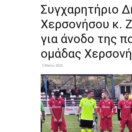
Συγχαρητήριο 
Χερσονήσου κ. 
για άνοδο της 
ομάδας Χερσονήσ
3 Μαΐου 2026