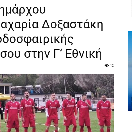
Δημάρχου
Ζαχαρία Δοξαστάκη
ποδοσφαιρικής
ου στην Γ’ Εθνική
12