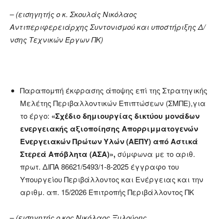
– (εισηγητής ο κ. Σκουλάς Νικόλαος
Αντιπεριφερειάρχης Συντονισμού και υποστήριξης Δ/
νσης Τεχνικών Έργων ΠΚ)
Παραπομπή έκφρασης άποψης επί της Στρατηγικής
Μελέτης Περιβαλλοντικών Επιπτώσεων (ΣΜΠΕ),για
το έργο:
«Σχέδιο δημιουργίας δικτύου μονάδων
ενεργειακής αξιοποίησης Απορριμματογενών
Ενεργειακών Πρώτων Υλών (ΑΕΠΥ) από Αστικά
Στερεά Απόβλητα (ΑΣΑ)»,
σύμφωνα με το αριθ.
πρωτ. ΔΙΠΑ 86621/5493/1-8-2025 έγγραφο του
Υπουργείου Περιβάλλοντος και Ενέργειας και την
αριθμ. απ. 15/2026 Επιτροπής Περιβάλλοντος ΠΚ
– (εισηγητής ο κος Νικόλαος Ξυλούρης