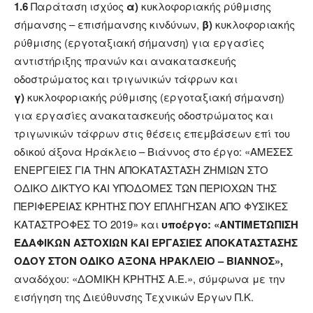
1.6
Παράταση ισχύος
α)
κυκλοφοριακής ρύθμισης
σήμανσης – επισήμανσης κινδύνων,
β)
κυκλοφοριακής
ρύθμισης (εργοταξιακή σήμανση) για εργασίες
αντιστήριξης πρανών και ανακατασκευής
οδοστρώματος και τριγωνικών τάφρων και
γ)
κυκλοφοριακής ρύθμισης (εργοταξιακή σήμανση)
για εργασίες ανακατασκευής οδοστρώματος και
τριγωνικών τάφρων στις θέσεις επεμβάσεων επί του
οδικού άξονα Ηράκλειο – Βιάννος στο έργο: «ΑΜΕΣΕΣ
ΕΝΕΡΓΕΙΕΣ ΓΙΑ ΤΗΝ ΑΠΟΚΑΤΑΣΤΑΣΗ ΖΗΜΙΩΝ ΣΤΟ
ΟΔΙΚΟ ΔΙΚΤΥΟ ΚΑΙ ΥΠΟΔΟΜΕΣ ΤΩΝ ΠΕΡΙΟΧΩΝ ΤΗΣ
ΠΕΡΙΦΕΡΕΙΑΣ ΚΡΗΤΗΣ ΠΟΥ ΕΠΛΗΓΗΣΑΝ ΑΠΟ ΦΥΣΙΚΕΣ
ΚΑΤΑΣΤΡΟΦΕΣ ΤΟ 2019» και
υποέργο: «ΑΝΤΙΜΕΤΩΠΙΣΗ
ΕΔΑΦΙΚΩΝ ΑΣΤΟΧΙΩΝ ΚΑΙ ΕΡΓΑΣΙΕΣ ΑΠΟΚΑΤΑΣΤΑΣΗΣ
ΟΔΟΥ ΣΤΟΝ ΟΔΙΚΟ ΑΞΟΝΑ ΗΡΑΚΛΕΙΟ – ΒΙΑΝΝΟΣ»,
αναδόχου: «ΔΟΜΙΚΗ ΚΡΗΤΗΣ Α.Ε.»,
σύμφωνα με την
εισήγηση της Διεύθυνσης Τεχνικών Έργων Π.Κ.