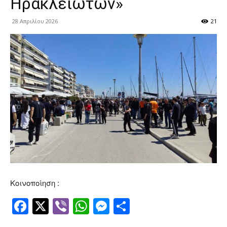
Ηρακλειωτών»
28 Απριλίου 2026
21
Κοινοποίηση :
Facebook
Twitter
Viber
WhatsApp
Messenger
Μοιραστείτ