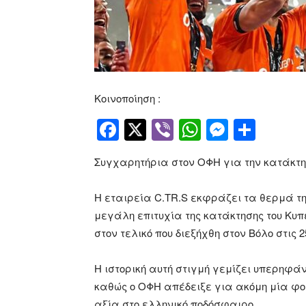
Κοινοποίηση :
Facebook
Twitter
Viber
WhatsApp
Messen
Μοιρ
Συγχαρητήρια στον ΟΦΗ για την κατάκτ
Η εταιρεία C.TR.S εκφράζει τα θερμά τ
μεγάλη επιτυχία της κατάκτησης του Κυπ
στον τελικό που διεξήχθη στον Βόλο στις 2
Η ιστορική αυτή στιγμή γεμίζει υπερηφάν
καθώς ο ΟΦΗ απέδειξε για ακόμη μία φορά
αξία στο ελληνικό ποδόσφαιρο.