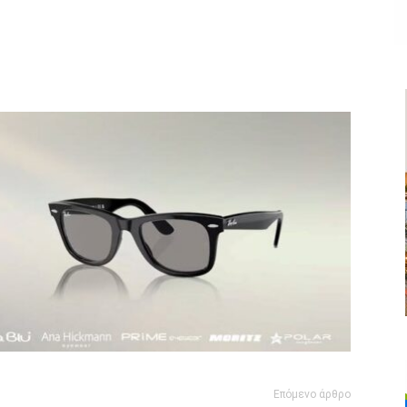
ger
αστείτε
Επόμενο άρθρο