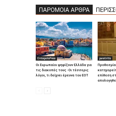
ΠΑΡΟΜΟΙΑ ΑΡΘΡΑ
ΠΕΡΙΣ
EntospolisPress
paratiritis
Οι Ευρωπαίοι ψηφίζουν Ελλάδα για
Προθεσμία 
τις διακοπές τους -Οι τέσσερις
κατηγορείτ
λόγοι, τι δείχνει έρευνα του ΕΟΤ
επίθεση στ
απολογηθεί