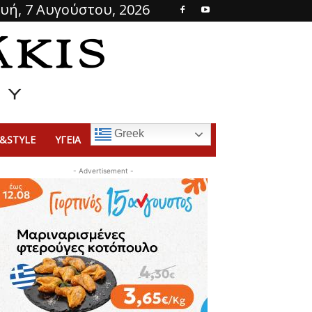
υή, 7 Αυγούστου, 2026
Greek
&STYLE
ΥΓΕΙΑ
- Advertisement -