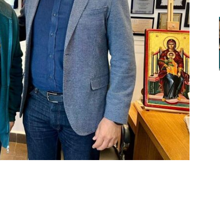
ger
αστείτε