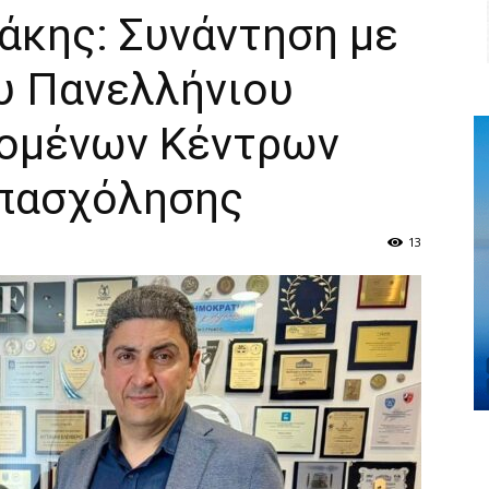
άκης: Συνάντηση με
υ Πανελλήνιου
ζομένων Κέντρων
Απασχόλησης
13