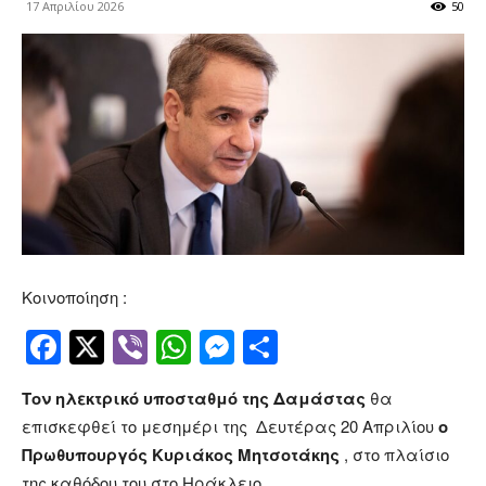
17 Απριλίου 2026
50
Κοινοποίηση :
Facebook
Twitter
Viber
WhatsApp
Messenger
Μοιραστείτ
Τον ηλεκτρικό υποσταθμό της Δαμάστας
θα
επισκεφθεί το μεσημέρι της Δευτέρας 20 Απριλίου
ο
Πρωθυπουργός Κυριάκος Μητσοτάκης
, στο πλαίσιο
της καθόδου του στο Ηράκλειο.