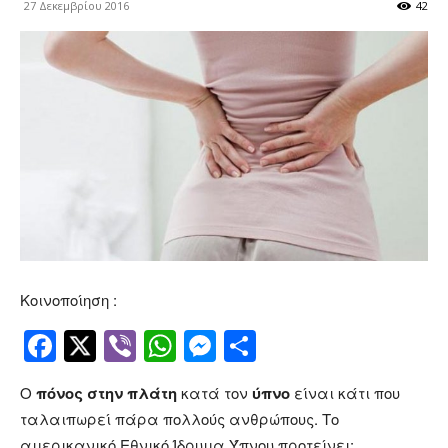
27 Δεκεμβρίου 2016
42
Κοινοποίηση :
Facebook
Twitter
Viber
WhatsApp
Messenger
Μοιραστείτ
Ο
πόνος στην πλάτη
κατά τον
ύπνο
είναι κάτι που
ταλαιπωρεί πάρα πολλούς ανθρώπους. Το
αμερικανικό Εθνικό Ίδρυμα Ύπνου προτείνει: