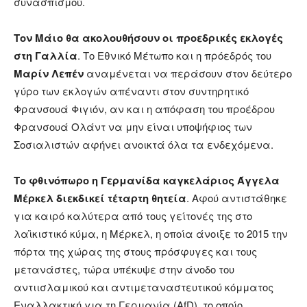
συνασπισμού.
Τον Μάιο θα ακολουθήσουν οι προεδρικές εκλογές
στη Γαλλία
. Το Εθνικό Μέτωπο και η πρόεδρός του
Μαρίν Λεπέν
αναμένεται να περάσουν στον δεύτερο
γύρο των εκλογών απέναντι στον συντηρητικό
Φρανσουά Φιγιόν, αν και η απόφαση του προέδρου
Φρανσουά Ολάντ να μην είναι υποψήφιος των
Σοσιαλιστών αφήνει ανοικτά όλα τα ενδεχόμενα.
Το φθινόπωρο η Γερμανίδα καγκελάριος Άγγελα
Μέρκελ διεκδικεί τέταρτη θητεία
. Αφού αντιστάθηκε
για καιρό καλύτερα από τους γείτονές της στο
λαϊκιστικό κύμα, η Μέρκελ, η οποία άνοιξε το 2015 την
πόρτα της χώρας της στους πρόσφυγες και τους
μετανάστες, τώρα υπέκυψε στην άνοδο του
αντιισλαμικού και αντιμεταναστευτικού κόμματος
Εναλλακτική για τη Γερμανία (AfD), το οποίο