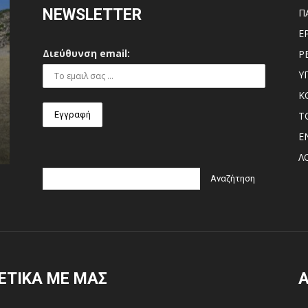
NEWSLETTER
Π
Ε
Διεύθυνση email:
P
Υ
Κ
Τ
Ε
Λ
ΕΤΙΚΑ ΜΕ ΜΑΣ