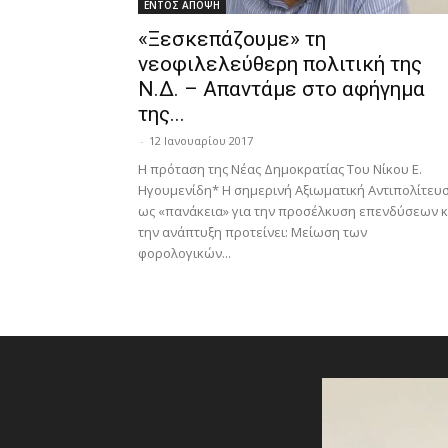
ΕΝΤΟΣ ΑΠΟΨΗ
«Ξεσκεπάζουμε» τη
νεοφιλελεύθερη πολιτική της
Ν.Δ. – Απαντάμε στο αφήγημα
της...
-
12 Ιανουαρίου 2017
Η πρόταση της Νέας Δημοκρατίας Του Νίκου Ε.
Ηγουμενίδη* Η σημερινή Αξιωματική Αντιπολίτευσ
ως «πανάκεια» για την προσέλκυση επενδύσεων κ
την ανάπτυξη προτείνει: Μείωση των
φορολογικών...