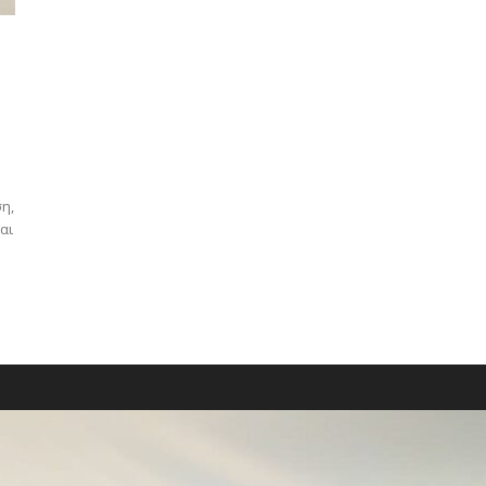
η,
αι