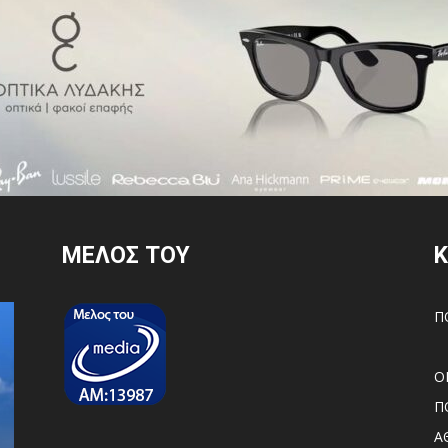
MEΛΟΣ ΤΟΥ
Κ
Π
Ο
Π
Α