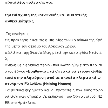
προτάσεις πολιτικής για
την ενίσχυση της κοινωνικής και οικιστικής
ανθεκτικότητας
Τις ανάγκες,
τις προκλήσεις και τις εμπειρίες των κατοίκων της Κρή
της μετά τον σεισμό του Αρκαλοχωρίου,
αλλά και της Θεσσαλίας μετά την καταιγίδα Ντάνιε
λ,
ανέδειξε η έρευνα πεδίου που υλοποιήθηκε στο πλαίσι
ο του έργου
«
Βοηθώντας
τα
σ
π
ιτικά
να
γίνουν
ανθεκ
τικά
στην
π
ληττό
μ
ενη
α
π
ό
τα
ακραία
κλι
μ
ατικά
φ
αινό
μ
ενα
Ελλάδα
»
(
Helping
Homes
)
.
Τα βασικά ευρήματα και οι προτάσεις πολιτικής παρο
υσιάστηκαν σήμερα σε εκδήλωση του Οργανισμού INZ
EB στο Ηράκλειο.