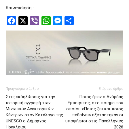
Κοινοποίηση :
Facebook
Twitter
Viber
WhatsApp
Messenger
Μοιραστείτ
Προηγούμενο άρθρο
Επόμενο άρθρο
Στις εκδηλώσεις για την
Ποιος ήταν ο Ανδρέας
ιστορική εγγραφή των
Εμπειρίκος, στο ποίημα του
Μινωικών Ανακτορικών
οποίου «Ποιος ζει και ποιος
Κέντρων στον Κατάλογο της
πεθαίνει» εξετάστηκαν οι
UNESCO ο Δήμαρχος
υποψήφιοι στις Πανελλήνιες
Ηρακλείου
2026