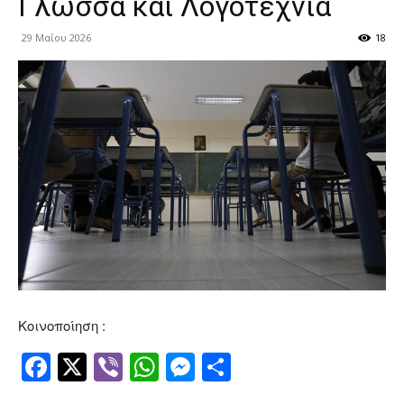
Γλώσσα και Λογοτεχνία
29 Μαΐου 2026
18
Κοινοποίηση :
Facebook
Twitter
Viber
WhatsApp
Messenger
Μοιραστείτ