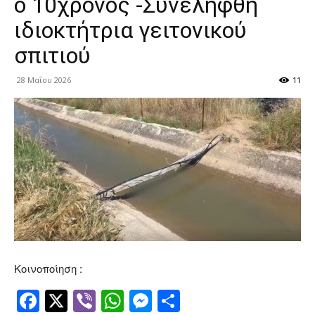
ο 10χρονος -Συνελήφθη
ιδιοκτήτρια γειτονικού
σπιτιού
28 Μαΐου 2026
11
Κοινοποίηση :
Facebook
Twitter
Viber
WhatsApp
Messenger
Μοιραστείτ