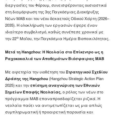
διεργασίες του Φόρουμ, συνεισφέροντας ουσιαστικά
στη διαμόρφωση της 3ης Παγκόσμιας Διακήρυξης
Νέων MAB και του νέου δεκαετούς Οδικού Χάρτη (2026–
2035). Η ολοκλήρωση των εργασιών έφερε έναν
ιδιαίτερο συμβολισμό, καθώς συνέπεσε χρονικά με
α
την 22
Μαΐου, την Παγκόσμια Ημέρα Βιοποικιλότητας.
Μετά τη Hangzhou: Η Νεολαία στο Επίκεντρο ως η
Ραχοκοκαλιά των Αποθεμάτων Βιόσφαιρας MAB
Με αφετηρία την υιοθέτηση του
Στρατηγικού Σχεδίου
Δράσης της Hangzhou
(Hangzhou Strategic Action Plan
2025) και την
επίσημη αναγνώριση των Εθνικών
Σημείων Επαφής Νεολαίας
, ο ρόλος των νέων στο
πρόγραμμα MAB επαναπροσδιορίζεται ριζικά. Η
νεολαία παύει να αντιμετωπίζεται ως μια απλώς
συμπληρωματική ή προαιρετική παρουσία και