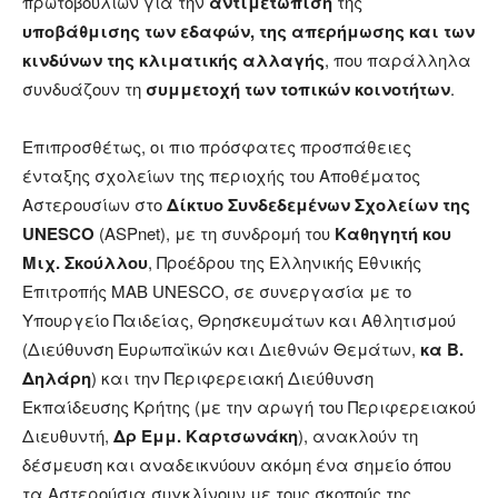
πρωτοβουλιών για την
αντιμετώπιση
της
υποβάθμισης των εδαφών, της απερήμωσης και των
κινδύνων της κλιματικής αλλαγής
, που παράλληλα
συνδυάζουν τη
συμμετοχή των τοπικών κοινοτήτων
.
Επιπροσθέτως, οι πιο πρόσφατες προσπάθειες
ένταξης σχολείων της περιοχής του Αποθέματος
Αστερουσίων στο
Δίκτυο Συνδεδεμένων Σχολείων της
UNESCO
(ASPnet), με τη συνδρομή του
Καθηγητή κου
Μιχ.
Σκούλλου
, Προέδρου της Ελληνικής Εθνικής
Επιτροπής ΜΑΒ UNESCO, σε συνεργασία με το
Υπουργείο Παιδείας, Θρησκευμάτων και Αθλητισμού
(Διεύθυνση Ευρωπαϊκών και Διεθνών Θεμάτων,
κα Β.
Δηλάρη
) και την Περιφερειακή Διεύθυνση
Εκπαίδευσης Κρήτης (με την αρωγή του Περιφερειακού
Διευθυντή,
Δρ Εμμ. Καρτσωνάκη
), ανακλούν τη
δέσμευση και αναδεικνύουν ακόμη ένα σημείο όπου
τα Αστερούσια συγκλίνουν με τους σκοπούς της