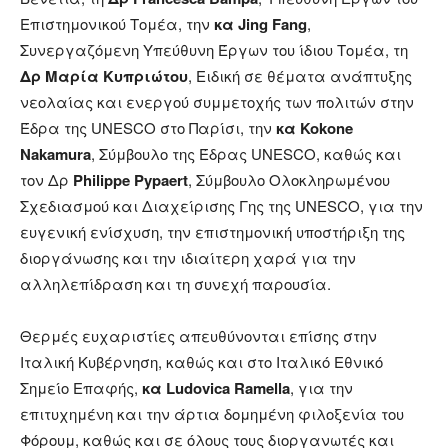
Επιστημονικού Τομέα, την
κα Jing Fang
,
Συνεργαζόμενη Υπεύθυνη Έργων του ίδιου Τομέα, τη
Δρ Μαρία Κυπριώτου
, Ειδική σε θέματα ανάπτυξης
νεολαίας και ενεργού συμμετοχής των πολιτών στην
Έδρα της UNESCO στο Παρίσι, την
κα Kokone
Nakamura
, Σύμβουλο της Έδρας UNESCO, καθώς και
τον Δρ
Philippe Pypaert
, Σύμβουλο Ολοκληρωμένου
Σχεδιασμού και Διαχείρισης Γης της UNESCO, για την
ευγενική ενίσχυση, την επιστημονική υποστήριξη της
διοργάνωσης και την ιδιαίτερη χαρά για την
αλληλεπίδραση και τη συνεχή παρουσία.
Θερμές ευχαριστίες απευθύνονται επίσης στην
Ιταλική Κυβέρνηση, καθώς και στο Ιταλικό Εθνικό
Σημείο Επαφής,
κα Ludovica Ramella
, για την
επιτυχημένη και την άρτια δομημένη φιλοξενία του
Φόρουμ, καθώς και σε όλους τους διοργανωτές και