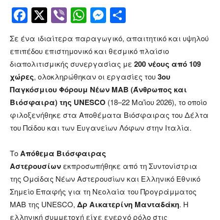
Facebook
Twitter
Viber
WhatsApp
Messenger
Μοιραστείτ
Σε ένα ιδιαίτερα παραγωγικό, απαιτητικό και υψηλού
επιπέδου επιστημονικό και θεσμικό πλαίσιο
διαπολιτισμικής συνεργασίας με
200 νέους από 109
χώρες
, ολοκληρώθηκαν οι εργασίες του
3ου
Παγκόσμιου Φόρουμ Νέων MAB (Άνθρωπος και
Βιόσφαιρα) της UNESCO
(18–22 Μαΐου 2026), το οποίο
φιλοξενήθηκε στα Αποθέματα Βιόσφαιρας του Δέλτα
του Πάδου και των Ευγανείων Λόφων στην Ιταλία.
Το
Απόθεμα Βιόσφαιρας
Αστερουσίων
εκπροσωπήθηκε από τη Συντονίστρια
της Ομάδας Νέων Αστερουσίων και Ελληνικό Εθνικό
Σημείο Επαφής για τη Νεολαία του Προγράμματος
MAB της UNESCO,
Δρ Αικατερίνη Μανταδάκη
. Η
ελληνική συμμετοχή είχε ενεργό ρόλο στις