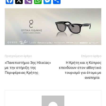
Facebook
Twitter
Viber
WhatsApp
Messenger
Μοιραστείτ
Προηγούμενο άρθρο
Επόμενο άρθρο
«Πανεπιστήμιο 3ης Ηλικίας»
Η Κρήτη και η Κύπρος
με την στήριξη της
επενδύουν στον αθλητικό
Περιφέρειας Κρήτης
τουρισμό για άτομα με
αναπηρία