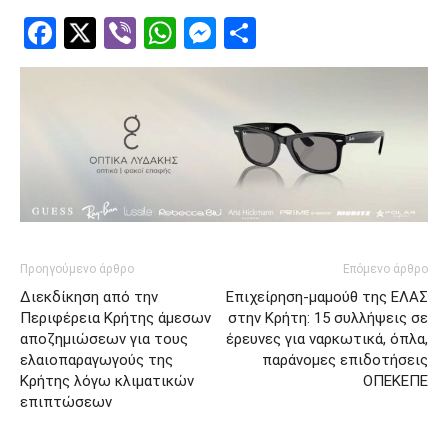
Facebook
Twitter
Viber
WhatsApp
Messenger
Μοιραστείτ
Προηγούμενο άρθρο
Επόμενο άρθρο
Διεκδίκηση από την
Επιχείρηση-μαμούθ της ΕΛΑΣ
Περιφέρεια Κρήτης άμεσων
στην Κρήτη: 15 συλλήψεις σε
αποζημιώσεων για τους
έρευνες για ναρκωτικά, όπλα,
ελαιοπαραγωγούς της
παράνομες επιδοτήσεις
Κρήτης λόγω κλιματικών
ΟΠΕΚΕΠΕ
επιπτώσεων