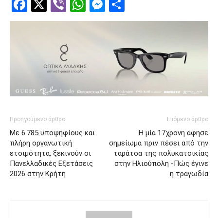
Facebook
Twitter
Viber
WhatsApp
Messenger
Μοιραστείτ
Προηγούμενο άρθρο
Επόμενο άρθρο
Με 6.785 υποψηφίους και
Η μία 17χρονη άφησε
πλήρη οργανωτική
σημείωμα πριν πέσει από την
ετοιμότητα, ξεκινούν οι
ταράτσα της πολυκατοικίας
Πανελλαδικές Εξετάσεις
στην Ηλιούπολη -Πώς έγινε
2026 στην Κρήτη
η τραγωδία