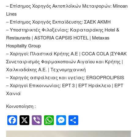
– Επίσημος Χορηγός Ακτοπλοϊκών Μεταφορών: Minoan
Lines
– Επίσημος Χορηγός Εκπαίδευσης: ΣΑΕΚ ΑΚΜΗ
– Υποστηρικτές Φιλοξενίας: Καραταράκης Hotel &
Restaurants | ASTORIA CAPSIS HOTEL | Metaxas
Hospitality Group
– Χορηγοί: Πλαστικά Κρήτης Α.Ε | COCA COLA |ΣΥΦΑΚ
Συνεταιρισμός Φαρμακοποιών Αιγαίου και Κρήτης |
Χαλκιαδάκης Α.Ε. | Τεχνομηχανική
– Χορηγός ασφάλειας και υγείας: ERGOPROLIPSIS
– Χορηγοί Επικοινωνίας: ΕΡΤ 3 | ΕΡΤ Ηράκλειο | ΕΡΤ
Χανιά
Κοινοποίηση :
Facebook
Twitter
Viber
WhatsApp
Messenger
Μοιραστείτ