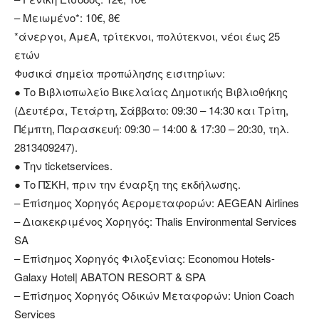
– Μειωμένο*: 10€, 8€
*άνεργοι, ΑμεΑ, τρίτεκνοι, πολύτεκνοι, νέοι έως 25
ετών
Φυσικά σημεία προπώλησης εισιτηρίων:
● Το Βιβλιοπωλείο Βικελαίας Δημοτικής Βιβλιοθήκης
(Δευτέρα, Τετάρτη, Σάββατο: 09:30 – 14:30 και Τρίτη,
Πέμπτη, Παρασκευή: 09:30 – 14:00 & 17:30 – 20:30, τηλ.
2813409247).
● Την ticketservices.
● Το ΠΣΚΗ, πριν την έναρξη της εκδήλωσης.
– Επίσημος Χορηγός Αερομεταφορών: AEGEAN Airlines
– Διακεκριμένος Χορηγός: Thalis Environmental Services
SA
– Επίσημος Χορηγός Φιλοξενίας: Economou Hotels-
Galaxy Hotel| ΑΒΑΤΟΝ RESORT & SPA
– Επίσημος Χορηγός Οδικών Μεταφορών: Union Coach
Services