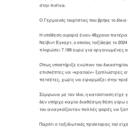
στην πισίνα.
Ο Γερμανός τουρίστας που βρήκε το δίκιο 
Η υπόθεση αφορά έναν 48χρονο πατέρα δ
Νείβιντ Έγκερτ, ο οποίος ταξίδεψε το 202
πληρώσει 7.186 ευρώ για οργανωμένες ο
Όπως υποστήριξε ενώπιον του δικαστηρίου
επισκέπτες να «κρατούν» ξαπλώστρες α
πετσέτες, χωρίς να εφαρμόζει στην πράξ
Σύμφωνα με τον ίδιο, η κατάσταση είχε γ
δεν υπήρχε καμία διαθέσιμη θέση γύρω 
του αναγκάζονταν πολλές φορές να ξα
Παρότι ο ταξιδιωτικός πράκτορας τού είχ