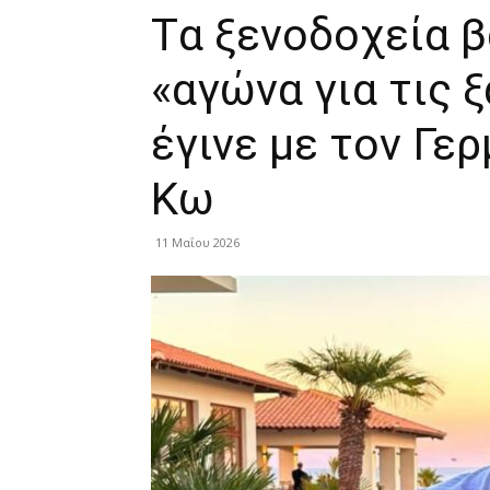
Tα ξενοδοχεία β
«αγώνα για τις 
έγινε με τον Γε
Κω
11 Μαΐου 2026