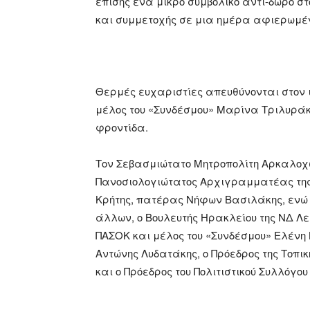
επίσης ένα μικρό συμβολικό αντί-δωρο σ
και συμμετοχής σε μια ημέρα αφιερωμέν
Θερμές ευχαριστίες απευθύνονται στον 
μέλος του «Συνδέσμου» Μαρίνα Τριλυράκ
φροντίδα.
Τον Σεβασμιώτατο Μητροπολίτη Αρκαλοχω
Πανοσιολογιώτατος Αρχιγραμματέας της 
Κρήτης, πατέρας Νήφων Βασιλάκης, ενώ
άλλων, ο Βουλευτής Ηρακλείου της ΝΔ Λε
ΠΑΣΟΚ και μέλος του «Συνδέσμου» Ελένη
Αντώνης Λυδατάκης, ο Πρόεδρος της Τοπι
και ο Πρόεδρος του Πολιτιστικού Συλλόγο