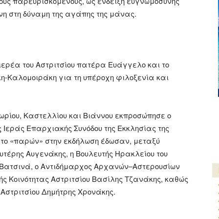
τους παρευρισκόμενους, ως ένδειξη ευγνωμοσύνης
η στη δύναμη της αγάπης της μάνας.
ιερέα του Αστριτσίου πατέρα Ευάγγελο και το
η-Καλομοιράκη για τη υπέροχη φιλοξενία και
ρίου, Καστελλίου και Βιάννου εκπροσώπησε ο
Ιεράς Επαρχιακής Συνόδου της Εκκλησίας της
 το «παρών» στην εκδήλωση έδωσαν, μεταξύ
υτέρης Αυγενάκης, η Βουλευτής Ηρακλείου του
 Βατσινά, ο Αντιδήμαρχος Αρχανών–Αστερουσίων
κής Κοινότητας Αστριτσίου Βασίλης Τζανάκης, καθώς
υ Αστριτσίου Δημήτρης Χρονάκης.