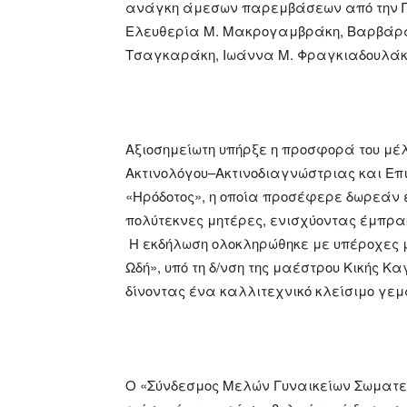
ανάγκη άμεσων παρεμβάσεων από την Πολι
Ελευθερία Μ. Μακρογαμβράκη, Βαρβάρα 
Τσαγκαράκη, Ιωάννα Μ. Φραγκιαδουλάκ
Αξιοσημείωτη υπήρξε η προσφορά του μέλ
Ακτινολόγου–Ακτινοδιαγνώστριας και Επι
«Ηρόδοτος», η οποία προσέφερε δωρεάν 
πολύτεκνες μητέρες, ενισχύοντας έμπρακ
Η εκδήλωση ολοκληρώθηκε με υπέροχες μ
Ωδή», υπό τη δ/νση της μαέστρου Κικής Κ
δίνοντας ένα καλλιτεχνικό κλείσιμο γε
Ο «Σύνδεσμος Μελών Γυναικείων Σωματε