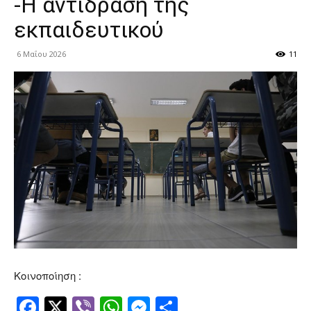
-Η αντίδραση της
εκπαιδευτικού
6 Μαΐου 2026
11
Κοινοποίηση :
Facebook
Twitter
Viber
WhatsApp
Messenger
Μοιραστείτ