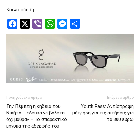
Κοινοποίηση :
Facebook
Twitter
Viber
WhatsApp
Messenger
Μοιραστείτ
Προηγούμενο άρθρο
Επόμενο άρθρο
Την Πέμπτη η κηδεία του
Youth Pass: Αντίστροφη
Νικήτα – «Λευκά να βάλετε,
μέτρηση για τις αιτήσεις για
όχι μαύρα» – Το σπαρακτικό
τα 300 ευρώ
μήνυμα της αδερφής του