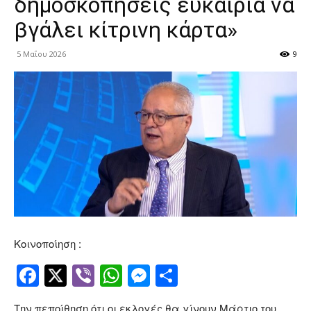
δημοσκοπήσεις ευκαιρία να
βγάλει κίτρινη κάρτα»
5 Μαΐου 2026
9
Κοινοποίηση :
Facebook
Twitter
Viber
WhatsApp
Messenger
Μοιραστείτ
Την πεποίθηση ότι οι εκλογές θα γίνουν Μάρτιο του