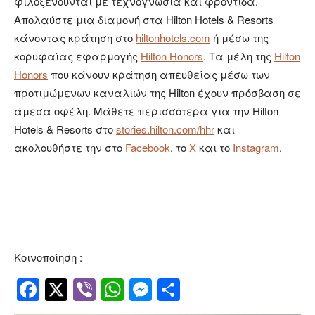
φιλοξενούνται με τεχνογνωσία και φροντίδα.
Απολαύστε μια διαμονή στα Hilton Hotels & Resorts
κάνοντας κράτηση στο
hiltonhotels.com
ή μέσω της
κορυφαίας εφαρμογής
Hilton Honors
. Τα μέλη της
Hilton
Honors
που κάνουν κράτηση απευθείας μέσω των
προτιμώμενων καναλιών της Hilton έχουν πρόσβαση σε
άμεσα οφέλη. Μάθετε περισσότερα για την Hilton
Hotels & Resorts στο
stories.hilton.com/hhr
και
ακολουθήστε την στο
Facebook
, το
X
και το
Instagram
.
Κοινοποίηση :
Facebook
Twitter
Viber
WhatsApp
Messenger
Μοιραστείτ