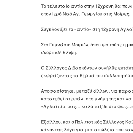
Το τελευταίο αντίο στην 12χρονη θα πουν 
στον Ιερό Ναό Αγ. Γεωργίου στις Μοίρες.
Συγκλονίζει το «αντίο» στη 12χρονη Αγλ
Στο Γυμνάσιο Μοιρών, όπου φοιτούσε η μι
σκόρπισε θλίψη.
Ο Σύλλογος Διδασκόντων συνήλθε εκτάκτ
εκφράζοντας τα θερμά του συλλυπητήρια σ
Αποφασίστηκε, μεταξύ άλλων, να παραστ
κατατεθεί στεφάνι στη μνήμη της και να 
«Αγλαΐτσα μας… καλό ταξίδι στο φως…»,
Εξάλλου, και ο Πολιτιστικός Σύλλογος Κ
κάνοντας λόγο για μια απώλεια που κανε