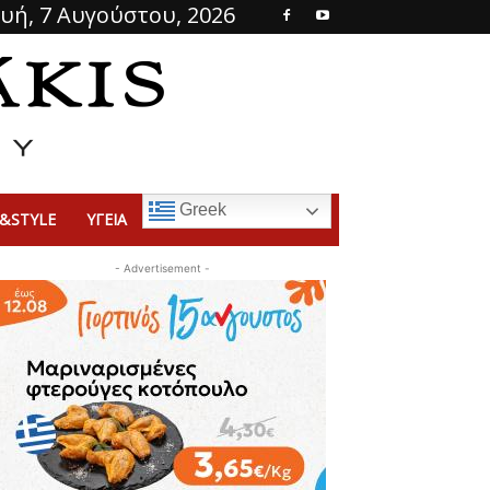
υή, 7 Αυγούστου, 2026
Greek
&STYLE
ΥΓΕΙΑ
- Advertisement -