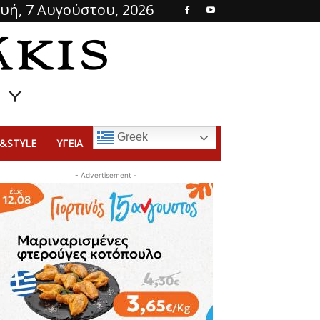
υή, 7 Αυγούστου, 2026
Greek
&STYLE
ΥΓΕΙΑ
- Advertisement -