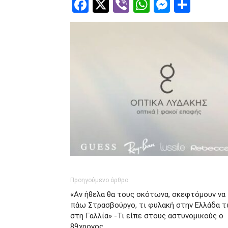
Facebook
Twitter
Viber
WhatsApp
Messen
Μοιρ
Προηγούμενο άρθρο
«Αν ήθελα θα τους σκότωνα, σκεφτόμουν να
πάω Στρασβούργο, τι φυλακή στην Ελλάδα τ
στη Γαλλία» -Τι είπε στους αστυνομικούς ο
89χρονος