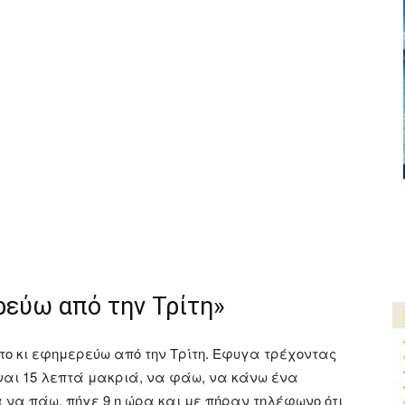
ρεύω από την Τρίτη»
ατο κι εφημερεύω από την Τρίτη. Έφυγα τρέχοντας
είναι 15 λεπτά μακριά, να φάω, να κάνω ένα
να πάω, πήγε 9 η ώρα και με πήραν τηλέφωνο ότι