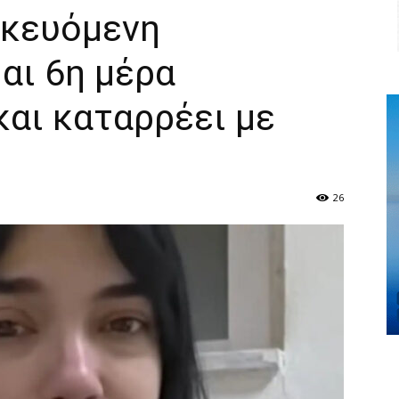
ικευόμενη
μαι 6η μέρα
και καταρρέει με
26