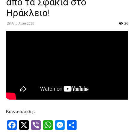
από τα Σφακιά στο
Ηράκλειο!
28 Απριλίου 2026
26
Κοινοποίηση :
Facebook
Twitter
Viber
WhatsApp
Messenger
Μοιραστείτ