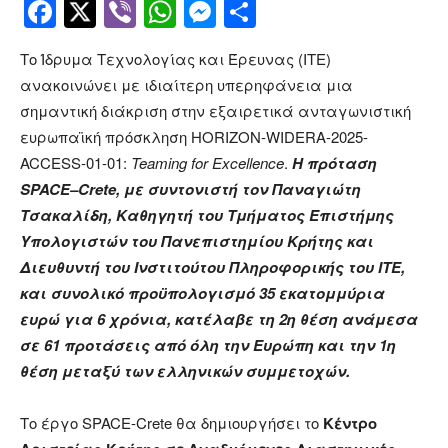
Facebook
Twitter
Viber
WhatsApp
Messenger
Μοιραστείτ
Το Ίδρυμα Τεχνολογίας και Έρευνας (ΙΤΕ)
ανακοινώνει με ιδιαίτερη υπερηφάνεια μια
σημαντική διάκριση στην εξαιρετικά ανταγωνιστική
ευρωπαϊκή πρόσκληση HORIZON-WIDERA-2025-
ACCESS-01-01:
Teaming
for
Excellence
.
Η πρόταση
SPACE
–
Crete
, με συντονιστή τον Παναγιώτη
Τσακαλίδη, Καθηγητή του Τμήματος Επιστήμης
Υπολογιστών του Πανεπιστημίου Κρήτης και
Διευθυντή του Ινστιτούτου Πληροφορικής του ΙΤΕ,
και συνολικό προϋπολογισμό 35 εκατομμύρια
ευρώ για 6 χρόνια, κατέλαβε τη 2η θέση ανάμεσα
σε 61 προτάσεις από όλη την Ευρώπη και την 1η
θέση μεταξύ των ελληνικών συμμετοχών.
Το έργο SPACE-Crete θα δημιουργήσει το
Κέντρο