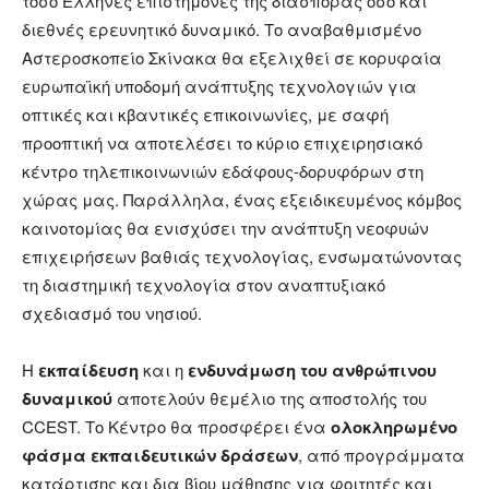
τόσο Έλληνες επιστήμονες της διασποράς όσο και
διεθνές ερευνητικό δυναμικό. Το αναβαθμισμένο
Αστεροσκοπείο Σκίνακα θα εξελιχθεί σε κορυφαία
ευρωπαϊκή υποδομή ανάπτυξης τεχνολογιών για
οπτικές και κβαντικές επικοινωνίες, με σαφή
προοπτική να αποτελέσει το κύριο επιχειρησιακό
κέντρο τηλεπικοινωνιών εδάφους-δορυφόρων στη
χώρας μας. Παράλληλα, ένας εξειδικευμένος κόμβος
καινοτομίας θα ενισχύσει την ανάπτυξη νεοφυών
επιχειρήσεων βαθιάς τεχνολογίας, ενσωματώνοντας
τη διαστημική τεχνολογία στον αναπτυξιακό
σχεδιασμό του νησιού.
Η
εκπαίδευση
και η
ενδυνάμωση του ανθρώπινου
δυναμικού
αποτελούν θεμέλιο της αποστολής του
CCEST. Το Κέντρο θα προσφέρει ένα
ολοκληρωμένο
φάσμα εκπαιδευτικών δράσεων
, από προγράμματα
κατάρτισης και δια βίου μάθησης για φοιτητές και