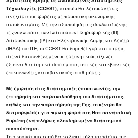
Αριστείας Κρήτης σε Αναδυόμενες Διαστημικές
Τεχνολογίες (
CCEST
)
, το οποίο θα λειτουργεί ως
ανεξάρτητος φορέας με προοπτική οικονομικής
αυτοδυναμίας. Με την αξιοποίηση της συνδυασμένης
τεχνογνωσίας των Ινστιτούτων Πληροφορικής (ΙΠ),
Αστροφυσικής (ΙΑ) και Ηλεκτρονικής Δομής και Λέιζερ
(ΙΗΔΛ) του ΙΤΕ, το CCEST θα δομηθεί γύρω από τρεις
στενά διασυνδεδεμένους ερευνητικούς άξονες:
έξυπνα διαστημικά συστήματα, οπτικές και κβαντικές
επικοινωνίες, και κβαντικούς αισθητήρες.
Με έμφαση στις διαστημικές επικοινωνίες, την
επιτήρηση και παρακολούθηση του διαστήματος,
καθώς και την παρατήρηση της Γης, το κέντρο θα
διαμορφώσει για πρώτη φορά στη Νοτιοανατολική
Ευρώπη ένα πλήρως ολοκληρωμένο διαστημικό
οικοσύστημα.
Το οικοσύστημα αυτό θα καλύπτει όλο το φάσμα της