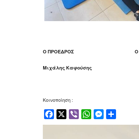
Ο ΠΡΟΕΔΡΟΣ Ο Γ.ΓΡ
Μιχάλης Καφούσης
Γιάνν
Κοινοποίηση :
Facebook
Twitter
Viber
WhatsApp
Messen
Μοιρ