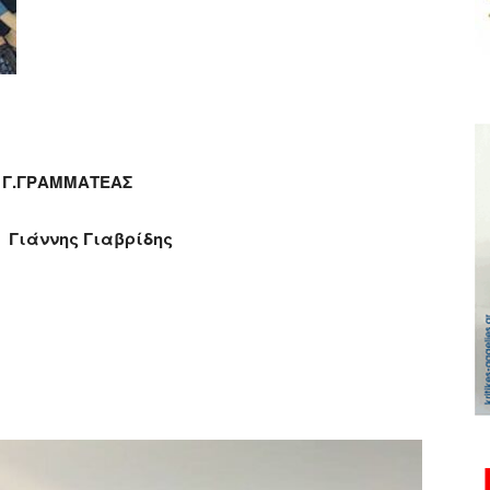
ΑΜΜΑΤΕΑΣ
ης Γιαβρίδης
ger
αστείτε