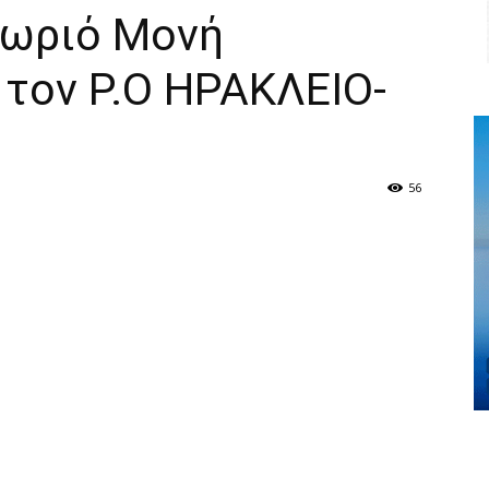
Χωριό Μονή
 τον Ρ.Ο ΗΡΑΚΛΕΙΟ-
56