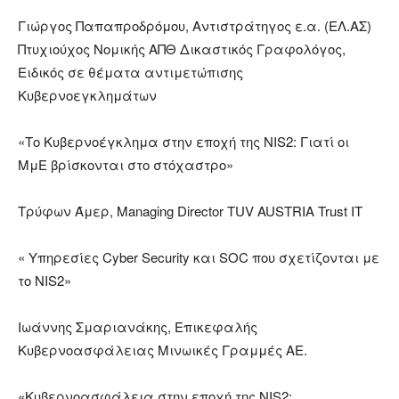
Γιώργος Παπαπροδρόμου, Αντιστράτηγος ε.α. (ΕΛ.ΑΣ)
Πτυχιούχος Νομικής ΑΠΘ Δικαστικός Γραφολόγος,
Ειδικός σε θέματα αντιμετώπισης
Κυβερνοεγκλημάτων
«Το Κυβερνοέγκλημα στην εποχή της NIS2: Γιατί οι
ΜμΕ βρίσκονται στο στόχαστρο»
Τρύφων Άμερ
, Managing Director TUV AUSTRIA Trust IT
« Υπηρεσίες Cyber Security και SOC που σχετίζονται με
το NIS2»
Ιωάννης Σμαριανάκης, Επικεφαλής
Κυβερνοασφάλειας Μινωικές Γραμμές ΑΕ.
«Κυβερνοασφάλεια στην εποχή της NIS2: