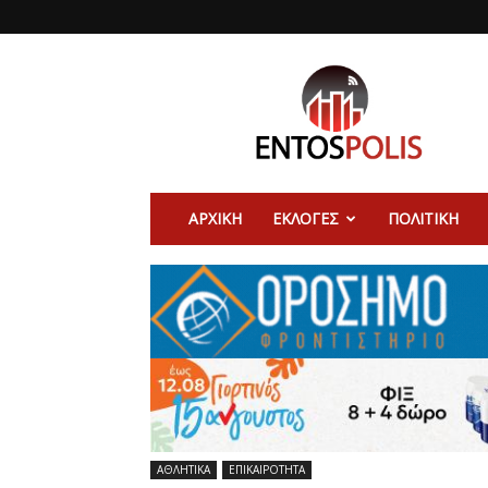
entospolis.gr
|
Ειδήσεις
από
την
Κρήτη
και
ΑΡΧΙΚΉ
ΕΚΛΟΓΕΣ
ΠΟΛΙΤΙΚΉ
όλο
τον
κόσμο
ΑΘΛΗΤΙΚΑ
ΕΠΙΚΑΙΡΟΤΗΤΑ