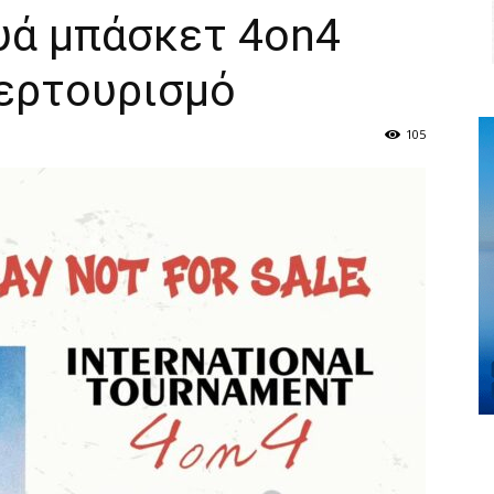
υά μπάσκετ 4on4
περτουρισμό
105