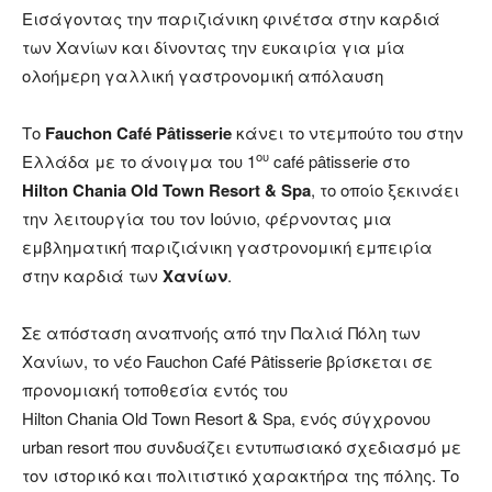
Εισάγοντας την παριζιάνικη φινέτσα στην καρδιά
των Χανίων και δίνοντας την ευκαιρία για μία
ολοήμερη γαλλική γαστρονομική απόλαυση
Το
Fauchon
Caf
é
P
â
tisserie
κάνει το ντεμπούτο του στην
ου
Ελλάδα με το άνοιγμα του 1
café pâtisserie στο
Hilton
Chania
Old
Town
Resort
&
Spa
, το οποίο ξεκινάει
την λειτουργία του τον Ιούνιο, φέρνοντας μια
εμβληματική παριζιάνικη γαστρονομική εμπειρία
στην καρδιά των
Χανίων
.
Σε απόσταση αναπνοής από την Παλιά Πόλη των
Χανίων, το νέο Fauchon Café Pâtisserie βρίσκεται σε
προνομιακή τοποθεσία εντός του
Hilton Chania Old Town Resort & Spa, ενός σύγχρονου
urban resort που συνδυάζει εντυπωσιακό σχεδιασμό με
τον ιστορικό και πολιτιστικό χαρακτήρα της πόλης. Το