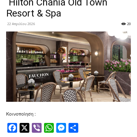
Hilton Chania Old Town
Resort & Spa
22 Απριλίου 2026
20
Κοινοποίηση :
Facebook
Twitter
Viber
WhatsApp
Messenger
Μοιραστείτ