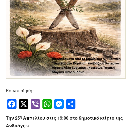
Κοινοποίηση :
Facebook
Twitter
Viber
WhatsApp
Messenger
Μοιραστείτ
η
Την 25
Απριλίου στις 19:00 στο δημοτικό κτίριο της
Ανδρόγεω