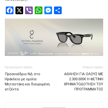
Facebook
Twitter
Viber
WhatsApp
Messenger
Μοιραστείτ
Προηγούμενο άρθρο
Επόμενο άρθρο
Προσυνέδριο ΝΔ στο
ΑΘΛΗΣΗ ΓΙΑ ΟΛΟΥΣ ΜΕ
Ηράκλειο με ομιλία
2.300.000€ Η ΦΕΤΙΝΗ
Μητσοτάκη και διευρυμένη
ΧΡΗΜΑΤΟΔΟΤΗΣΗ ΤΟΥ
ατζέντα
ΠΡΟΓΡΑΜΜΑΤΟΣ