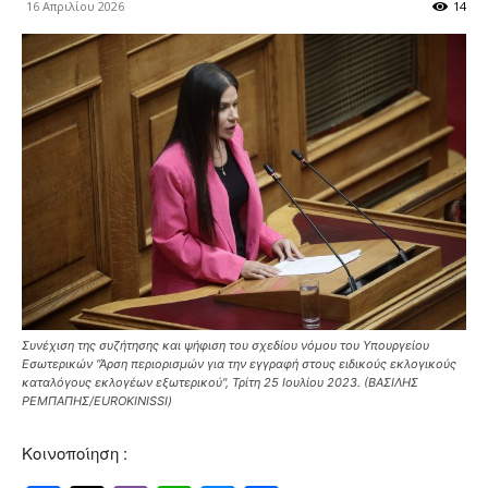
16 Απριλίου 2026
14
Συνέχιση της συζήτησης και ψήφιση του σχεδίου νόμου του Υπουργείου
Εσωτερικών "Άρση περιορισμών για την εγγραφή στους ειδικούς εκλογικούς
καταλόγους εκλογέων εξωτερικού", Τρίτη 25 Ιουλίου 2023. (ΒΑΣΙΛΗΣ
ΡΕΜΠΑΠΗΣ/EUROKINISSI)
Κοινοποίηση :