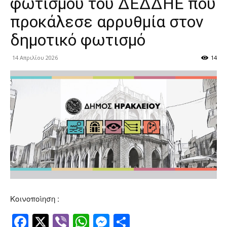
φωτισμού του ΔΕΔΔΗΕ που
προκάλεσε αρρυθμία στον
δημοτικό φωτισμό
14 Απριλίου 2026
14
Κοινοποίηση :
Facebook
Twitter
Viber
WhatsApp
Messenger
Μοιραστείτ