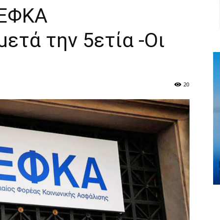
 ΕΦΚΑ
ετά την 5ετία -Οι
20