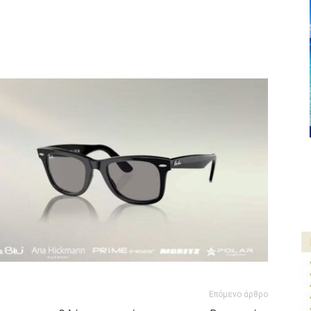
ger
αστείτε
Επόμενο άρθρο