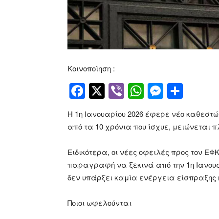
Κοινοποίηση :
Facebook
Twitter
Viber
WhatsApp
Messen
Μοιρ
Η 1η Ιανουαρίου 2026 έφερε νέο καθεστ
από τα 10 χρόνια που ίσχυε, μειώνεται π
Eιδικότερα, οι νέες οφειλές προς τον Ε
παραγραφή να ξεκινά από την 1η Ιανουα
δεν υπάρξει καμία ενέργεια είσπραξης 
Ποιοι ωφελούνται