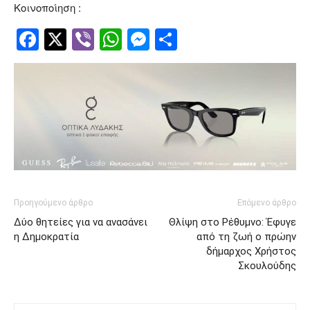
Κοινοποίηση :
Facebook
Twitter
Viber
WhatsApp
Messenger
Μοιραστείτ
Προηγούμενο άρθρο
Επόμενο άρθρο
Δύο θητείες για να ανασάνει
Θλίψη στο Ρέθυμνο: Έφυγε
η Δημοκρατία
από τη ζωή ο πρώην
δήμαρχος Χρήστος
Σκουλούδης