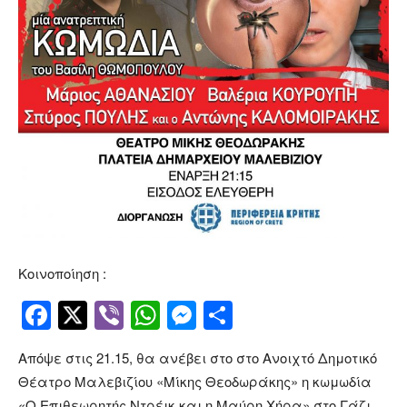
Κοινοποίηση :
Facebook
Twitter
Viber
WhatsApp
Messenger
Μοιραστείτ
Απόψε στις 21.15, θα ανέβει στο στο Ανοιχτό Δημοτικό
Θέατρο Μαλεβιζίου «Μίκης Θεοδωράκης» η κωμωδία
«Ο Επιθεωρητής Ντρέικ και η Μαύρη Χήρα» στο Γάζι,