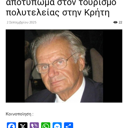
αποτύπωμα στον τουρισμό
πολυτελείας στην Κρήτη
2 Σεπτεμβρίου 2025
22
Κοινοποίηση :
Facebook
Twitter
Viber
WhatsApp
Messenger
Μοιραστείτ