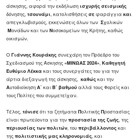
άσκησης, αφορά την εκδήλωση
ισχυρής σεισμικής
δόνησης,
τσουνάμι
, κατολισθήσεις
σε
φαράγγια
και
απεγκλωβισμούς, εκκενώσεις όλων των
Σ
χολικών
Μ
ονάδων και των
Ν
οσοκομείων της Κρήτης, καθώς
οικισμών.
Ο
Γιάννης Κουράκης
συνεχάρη τον Πρόεδρο του
Σχεδιασμού της Άσκησης
«ΜΙΝΩΑΣ 2024»
,
Καθηγητή
Ευθύμιο Λέκκα
και τους συνεργάτες του για την
άρτια διεξαγωγή της άσκησης,
καθώς
και την
Α
υτοδιοίκηση
Α΄
και
Β΄ βαθμού
αλλά τους Φορείς και
τους Πολίτες που συμμετείχαν.
Τέλος,
τόνισε
ότι τα ζητήματα
Π
ολιτικής
Π
ροστασίας
είναι πρωτεύοντα για την
προστασία της ζωής
, της
περιουσίας των πολιτών
, του
περιβάλλοντος
και
της
πολιτιστικής μας κληρονομιάς
, και