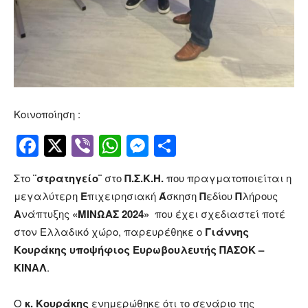
Κοινοποίηση :
Facebook
Twitter
Viber
WhatsApp
Messenger
Μοιραστείτ
Στο
¨στρατηγείο¨
στο
Π.Σ.Κ.Η.
που πραγματοποιείται η
μεγαλύτερη
Ε
πιχειρησιακή
Ά
σκηση
Π
εδίου
Π
λήρους
Α
νάπτυξης
«ΜΙΝΩΑΣ 2024»
που έχει σχεδιαστεί ποτέ
στον Ελλαδικό χώρο, παρευρέθηκε ο
Γιάννης
Κουράκης υποψήφιος Ευρωβουλευτής ΠΑΣΟΚ –
ΚΙΝΑΛ
.
Ο
κ. Κουράκης
ενημερώθηκε ότι το σενάριο της