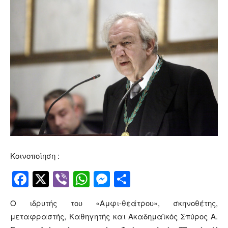
Κοινοποίηση :
Facebook
Twitter
Viber
WhatsApp
Messenger
Μοιραστείτ
Ο ιδρυτής του «Αμφι-θεάτρου», σκηνοθέτης,
μεταφραστής, Καθηγητής και Ακαδημαϊκός Σπύρος Α.