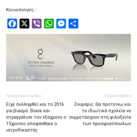
Κοινοποίηση :
Facebook
Twitter
Viber
WhatsApp
Messenger
Μοιραστείτ
Προηγούμενο άρθρο
Επόμενο άρθρο
Είχε συλληφθεί και το 2016
Ζουράρις: Θα προτείνω και
για βιασμό. Βίασε και
τα ιδιωτικά σχολεία να
στραγγάλισε τον εξάχρονο ο
συμμετάσχουν στη φιλοξενία
15χρονος αποφάνθηκε ο
των προσφυγόπουλων
ιατροδικαστής