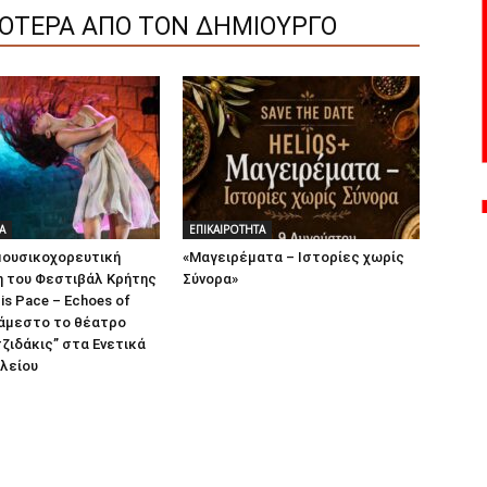
ΣΟΤΕΡΑ ΑΠΟ ΤΟΝ ΔΗΜΙΟΥΡΓΟ
Α
ΕΠΙΚΑΙΡΟΤΗΤΑ
μουσικοχορευτική
«Μαγειρέματα – Ιστορίες χωρίς
 του Φεστιβάλ Κρήτης
Σύνορα»
is Pace – Echoes of
άμεστο το θέατρο
ζιδάκις” στα Ενετικά
λείου