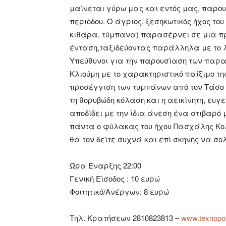
μαίνεται γύρω μας και εντός μας, παρου
περιόδου. Ο άγριος, ξεσηκωτικός ήχος του
κιθάρα, τύμπανα) παρασέρνει σε μια πρ
ένταση,ταξιδεύοντας παράλληλα με το λ
Υπεύθυνοι για την παρουσίαση των παραπ
Κλιούμη με το χαρακτηριστικό παίξιμο τη
προσέγγιση των τυμπάνων από τον Τάσο Π
τη θορυβώδη κόλαση και η αεικίνητη, ευγ
αποδίδει με την ίδια άνεση ένα στιβαρό 
πάντα ο φύλακας του ήχου Πασχάλης Κολέ
θα τον δείτε συχνά και επί σκηνής να σο
Ώρα Έναρξης 22:00
Γενική Είσοδος : 10 ευρώ
Φοιτητικό/Ανέργων: 8 ευρώ
Τηλ. Κρατήσεων 2810823813 –
www.texnopol