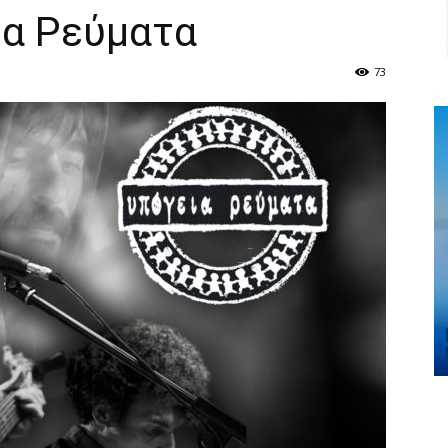
ια Ρεύματα
73