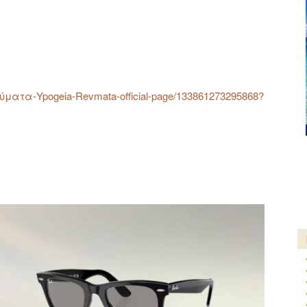
ύματα-Ypogeia-Rev
mata-official-page/
133861273295868?
ger
αστείτε