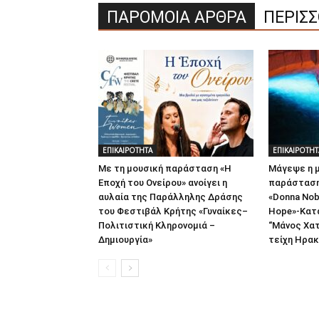
ΠΑΡΟΜΟΙΑ ΑΡΘΡΑ
ΠΕΡΙΣ
ΕΠΙΚΑΙΡΟΤΗΤΑ
ΕΠΙΚΑΙΡΟΤΗΤ
Με τη μουσική παράσταση «Η
Μάγεψε η 
Εποχή του Ονείρου» ανοίγει η
παράσταση
αυλαία της Παράλληλης Δράσης
«Donna Nob
του Φεστιβάλ Κρήτης «Γυναίκες–
Hope»-Κατ
Πολιτιστική Κληρονομιά –
“Μάνος Χατ
Δημιουργία»
τείχη Ηρακ