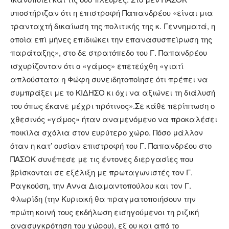
υποστήριζαν ότι η επιστροφή Παπανδρέου «είναι μια
τρανταχτή δικαίωση της πολιτικής της κ. Γεννηματά, η
οποία επί μήνες επιδιώκει την επανασυσπείρωση της
παράταξης», στο δε στρατόπεδο του Γ. Παπανδρέου
ισχυρίζονταν ότι ο «γάμος» επετεύχθη «γιατί
απλούστατα η Φώφη συνειδητοποίησε ότι πρέπει να
συμπράξει με το ΚΙΔΗΣΟ κι όχι να αξιώνει τη διάλυσή
του όπως έκανε μέχρι πρότινος».Σε κάθε περίπτωση ο
χθεσινός «γάμος» ήταν αναμενόμενο να προκαλέσει
ποικίλα σχόλια στον ευρύτερο χώρο. Πόσο μάλλον
όταν η κατ’ ουσίαν επιστροφή του Γ. Παπανδρέου στο
ΠΑΣΟΚ συνέπεσε με τις έντονες διεργασίες που
βρίσκονται σε εξέλιξη με πρωταγωνιστές τον Γ.
Ραγκούση, την Αννα Διαμαντοπούλου και τον Γ.
Φλωρίδη (την Κυριακή θα πραγματοποιήσουν την
πρώτη κοινή τους εκδήλωση εισηγούμενοι τη ριζική
ανασυγκρότηση του χώρου), εξ ου και από το