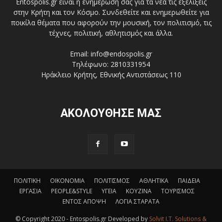
Entospolis.gr είναι η ενημέρωση σας για τα νέα τις εξελίξεις
στην Κρήτη και τον Κόσμο. Συνδεθείτε και ενημερωθείτε για
ποικίλα θέματα που αφορούν την μουσική, τον πολιτισμό, τις
τέχνες, πολιτική, αθλητισμός και άλλα.
Email: info@endospolis.gr
Τηλέφωνο: 2810331954
Ηράκλειο Κρήτης, Εθνικής Αντιστάσεως 110
ΑΚΟΛΟΥΘΗΣΕ ΜΑΣ
ΠΟΛΙΤΙΚΗ
ΟΙΚΟΝΟΜΙΑ
ΠΟΛΙΤΙΣΜΟΣ
ΑΘΛΗΤΙΚΑ
ΠΑΙΔΕΙΑ
ΕΡΓΑΣΙΑ
PEOPLE&STYLE
ΥΓΕΙΑ
ΚΟΥΖΙΝΑ
ΤΟΥΡΙΣΜΟΣ
ΕΝΤΟΣ ΑΠΟΨΗ
ΛΟΓΙΑ ΣΤΑΡΑΤΑ
© Copyright 2020 - Entospolis.gr Developed by
Solvit I.T. Solutions &