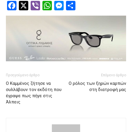
Facebook
Twitter
Viber
WhatsApp
Messenger
Μοιραστείτ
Προηγούμενο άρθρο
Επόμενο άρθρο
O Καμμένος ζήτησε να
Ο ρόλος των ξηρών καρπών
συλλάβουν τον εκδότη που
στη διατροφή μας
έγραψε πως πήγε στις
Άλπεις