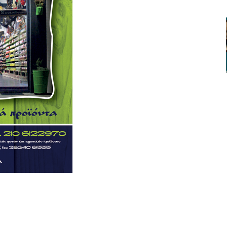
ger
αστείτε