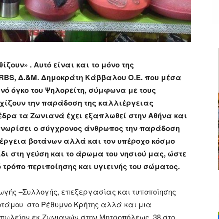
ίζουν» . Αυτό είναι και το μόνο της
RBS, Δ.&Μ. Δημοκράτη Κάββαλου Ο.Ε. που μέσα
νό όγκο του Ψηλορείτη, σύμφωνα με τους
εχίζουν την παράδοση της καλλιέργειας
 έδρα τα Ζωνιανά έχει εξαπλωθεί στην Αθήνα και
 γνωρίσει ο σύγχρονος άνθρωπος την παράδοση
ιέργεια βοτάνων αλλά και τον υπέροχο κόσμο
δι στη γεύση και το άρωμα του νησιού μας, ώστε
 τρόπο περιποίησης και υγιεινής του σώματος.
γής –Συλλογής, επεξεργασίας και τυποποίησης
άμου στο Ρέθυμνο Κρήτης αλλά και μια
πωλείον εκ Ζωνιανών στην Μητροπόλεως 38 στο