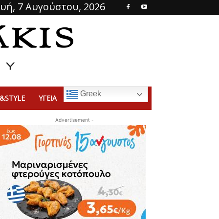
υή, 7 Αυγούστου, 2026
Greek
&STYLE
ΥΓΕΙΑ
- Advertisement -