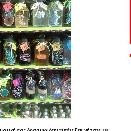
λματική σας δραστηριότητα(πότε ξεκινήσατε, με