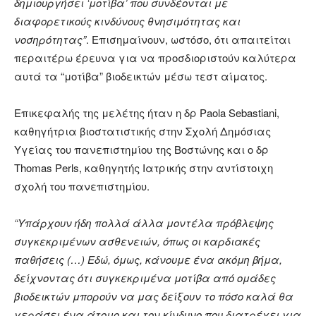
δημιουργήσει ‘μοτίβα’ που συνδέονται με
διαφορετικούς κινδύνους θνησιμότητας και
νοσηρότητας”
. Επισημαίνουν, ωστόσο, ότι απαιτείται
περαιτέρω έρευνα για να προσδιοριστούν καλύτερα
αυτά τα “μοτίβα” βιοδεικτών μέσω τεστ αίματος.
Επικεφαλής της μελέτης ήταν η δρ Paola Sebastiani,
καθηγήτρια βιοστατιστικής στην Σχολή Δημόσιας
Υγείας του πανεπιστημίου της Βοστώνης και ο δρ
Thomas Perls, καθηγητής Ιατρικής στην αντίστοιχη
σχολή του πανεπιστημίου.
“Υπάρχουν ήδη πολλά άλλα μοντέλα πρόβλεψης
συγκεκριμένων ασθενειών, όπως οι καρδιακές
παθήσεις (…) Εδώ, όμως, κάνουμε ένα ακόμη βήμα,
δείχνοντας ότι συγκεκριμένα μοτίβα από ομάδες
βιοδεικτών μπορούν να μας δείξουν το πόσο καλά θα
γεράσει ένα άτομο και τον κίνδυνο που διατρέχει για