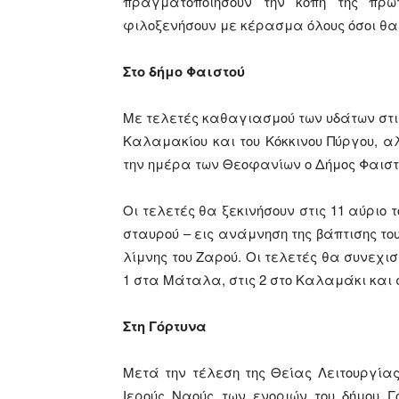
πραγματοποιήσουν την κοπή της πρω
φιλοξενήσουν με κέρασμα όλους όσοι θα
Στο δήμο Φαιστού
Με τελετές καθαγιασμού των υδάτων στ
Καλαμακίου και του Κόκκινου Πύργου, α
την ημέρα των Θεοφανίων ο Δήμος Φαιστ
Οι τελετές θα ξεκινήσουν στις 11 αύριο τ
σταυρού – εις ανάμνηση της βάπτισης του
λίμνης του Ζαρού. Οι τελετές θα συνεχισ
1 στα Μάταλα, στις 2 στο Καλαμάκι και σ
Στη Γόρτυνα
Μετά την τέλεση της Θείας Λειτουργία
Ιερούς Ναούς των ενοριών του δήμου Γ