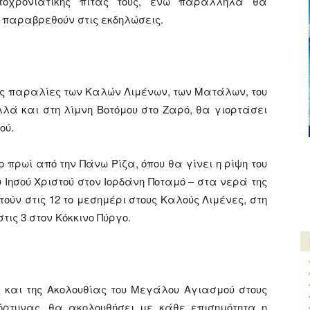
τοχρονιάτικης πίτας τους, ενώ παράλληλα θα
 παραβρεθούν στις εκδηλώσεις.
ις παραλίες των Καλών Λιμένων, των Ματάλων, του
λλά και στη λίμνη Βοτόμου στο Ζαρό, θα γιορτάσει
ού.
ο πρωί από την Πάνω Ρίζα, όπου θα γίνει η ρίψη του
 Ιησού Χριστού στον Ιορδάνη Ποταμό – στα νερά της
τούν στις 12 το μεσημέρι στους Καλούς Λιμένες, στη
τις 3 στον Κόκκινο Πύργο.
ς και της Ακολουθίας του Μεγάλου Αγιασμού στους
όρτυνας, θα ακολουθήσει με κάθε επισημότητα η