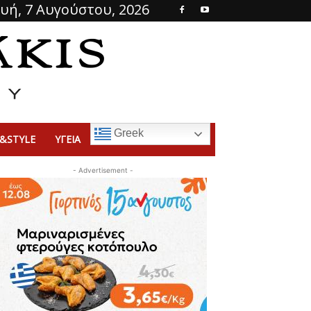
υή, 7 Αυγούστου, 2026
Greek
&STYLE
ΥΓΕΙΑ
- Advertisement -