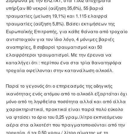
Σύμφωνα με την ΕΛΣΤΑΤ, στα 1.002 ατυχήματα
υπήρξαν 80 νεκροί (αύξηση 35,6%), 55 βαριά
τραυματίες (μείωση 19,1%) και 1.115 ελαφρά
τραυματίες (αύξηση 5,8%). Βάσει εκτιμήσεων της
Ευρωπαϊκής Επιτροπής, για κάθε θάνατο από τροχαίο
αντιστοιχούν για τον ίδιο λόγο, 4 μόνιμες βαριές
αναπηρίες, 8 σοβαροί τραυματισμοί και 50
ελαφρότεροι τραυματισμοί. Με την έρευνα να
καταλήγει ότι : περίπου ένα στα τρία θανατηφόρα
τροχαία οφείλονται στην κατανάλωση αλκοόλ.
Παρά το γεγονός ότι ο επηρεασμός της οδηγικής
ικανότητας ενός ατόμου από το αλκοόλ εξαρτάται όχι
μόνο από τη ληφθείσα ποσότητα αλλά και από άλλα
χαρακτηριστικά, πρακτικά είναι παρά πολύ εύκολο
να φτάσει το όριο του 0,25 γραμ./λίτρο εκπνεόμενου
αέρα στα αλκοτέστ που πραγματοποιούνται από την
τροχαία, ή τα 0,50 γραμ./ λίτρο αίματος με τη