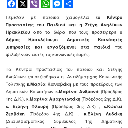
Facebook
Twitter
Viber
WhatsApp
Messenger
Μοιραστείτ
Γέμισαν με παιδικά χαμόγελα
το Κέντρο
Προστασίας του Παιδιού και η Στέγη Ανηλίκων
Ηρακλείου
από τα δώρα που τους προσέφερε
ο
Δήμος Ηρακλείου,οι Δημοτικές Κοινότητες
,υπηρεσίες και εργαζόμενοι στα παιδιά
που
φιλοξενούν αυτές τις κοινωνικές δομές.
Τα Κέντρα προστασίας του παιδιού και Στέγης
Ανηλίκων επισκέφθηκαν η Αντιδήμαρχος Κοινωνικής
Πολιτικής
κ.Μαρία Καναβάκη
με τους προέδρους των
Δημοτικών Κοινοτήτων
κ.Μαρίνα Ανδρονά
(Πρόεδρος
1ης Δ.Κ.), κ.
Μαρίνα Αμαργιωτάκη
(Πρόεδρος 2ης Δ.Κ),
κ. Ειρήνη Φλουρή
(Πρόεδρος 3ης Δ.Κ) ,
κ.Κώστα
Ζερβάκη
(Πρόεδρο 4ης Δ.Κ) ,
κ.Ελένη Λυδάκη
(Διαμερισματικός Σύμβουλος 1ης Δημοτικής