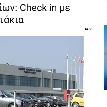
ων: Check in με
τάκια
53