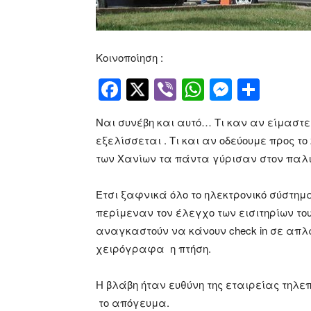
Κοινοποίηση :
Facebook
Twitter
Viber
WhatsApp
Messen
Μοιρ
Ναι συνέβη και αυτό… Τι καν αν είμαστε
εξελίσσεται . Τι και αν οδεύουμε προς τ
των Χανίων τα πάντα γύρισαν στον παλι
Έτσι ξαφνικά όλο το ηλεκτρονικό σύστημα
περίμεναν τον έλεγχο των εισιτηρίων το
αναγκαστούν να κάνουν check in σε α
χειρόγραφα η πτήση.
Η βλάβη ήταν ευθύνη της εταιρείας τη
το απόγευμα.