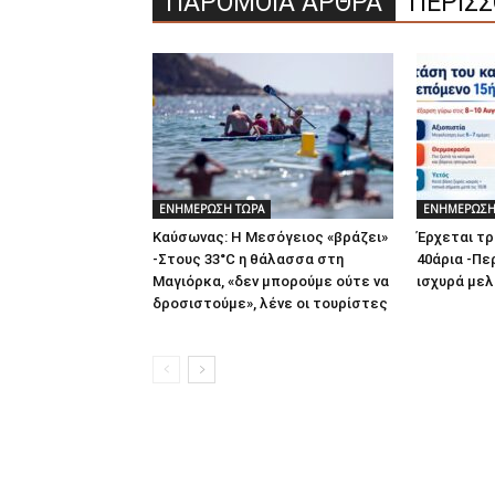
ΠΑΡΟΜΟΙΑ ΑΡΘΡΑ
ΠΕΡΙΣ
ΕΝΗΜΕΡΩΣΗ ΤΩΡΑ
ΕΝΗΜΕΡΩΣΗ
Καύσωνας: Η Μεσόγειος «βράζει»
Έρχεται τρ
-Στους 33°C η θάλασσα στη
40άρια -Πε
Μαγιόρκα, «δεν μπορούμε ούτε να
ισχυρά μελ
δροσιστούμε», λένε οι τουρίστες