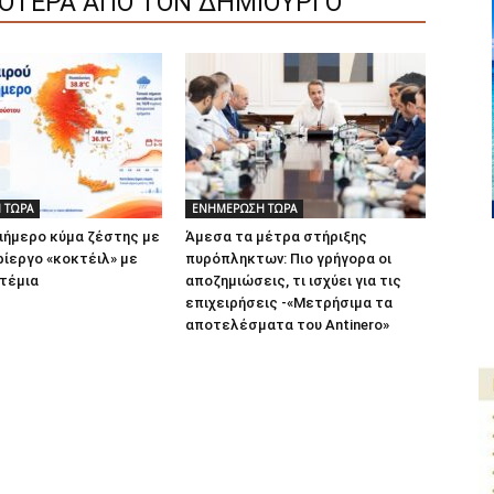
ΣΟΤΕΡΑ ΑΠΟ ΤΟΝ ΔΗΜΙΟΥΡΓΟ
 ΤΩΡΑ
ΕΝΗΜΕΡΩΣΗ ΤΩΡΑ
ιήμερο κύμα ζέστης με
Άμεσα τα μέτρα στήριξης
ρίεργο «κοκτέιλ» με
πυρόπληκτων: Πιο γρήγορα οι
τέμια
αποζημιώσεις, τι ισχύει για τις
επιχειρήσεις -«Μετρήσιμα τα
αποτελέσματα του Αntinero»