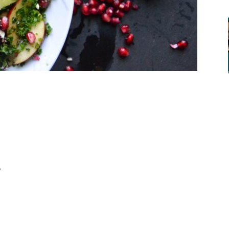
ger
αστείτε
ο