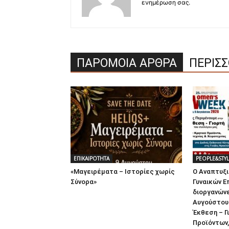
ενημέρωση σας.
ΠΑΡΟΜΟΙΑ ΑΡΘΡΑ
ΠΕΡΙΣ
ΕΠΙΚΑΙΡΟΤΗΤΑ
PEOPLE&STY
«Μαγειρέματα – Ιστορίες χωρίς
Ο Αναπτυξ
Σύνορα»
Γυναικών Ε
διοργανώνει
Αυγούστου 
Έκθεση – Γ
Προϊόντων, 