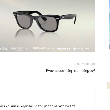
Επόμενο άρθρο
Ένας ευσυνείδητος …οδηγός!
lis και σας ευχαριστούμε που μας επιλέξατε για την