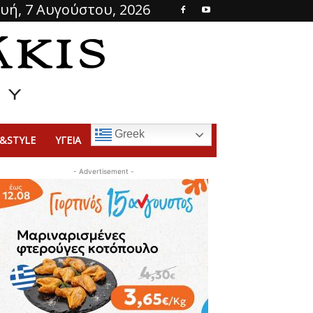
υή, 7 Αυγούστου, 2026
Greek
&STYLE
ΥΓΕΙΑ
- Advertisement -